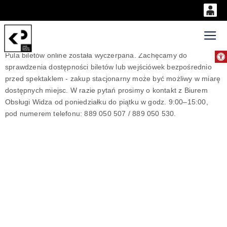
0
'
0,00
Gł
Otwórz 
Pula biletów online została wyczerpana. Zachęcamy do
PLN
sprawdzenia dostępności biletów lub wejściówek bezpośrednio
przed spektaklem - zakup stacjonarny może być możliwy w miarę
dostępnych miejsc. W razie pytań prosimy o kontakt z Biurem
14
52
Obsługi Widza od poniedziałku do piątku w godz. 9:00–15:00,
pod numerem telefonu: 889 050 507 / 889 050 530.