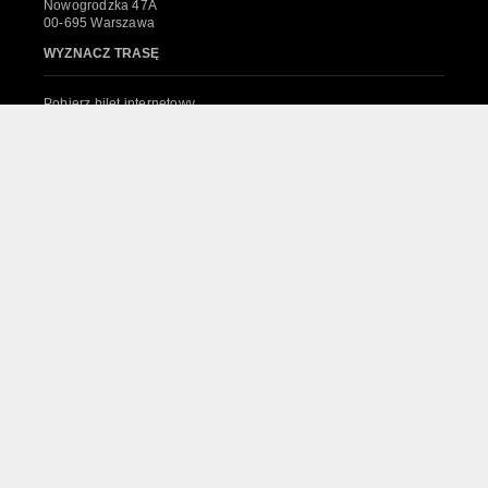
Nowogrodzka 47A
00-695 Warszawa
WYZNACZ TRASĘ
Pobierz bilet internetowy
Komunikaty, zmiany
Newsletter
Kontakt
Regulamin zakupów internetowych
Polityka cookies
System sprzedaży Biletów
© 2024 Wszelkie prawa zastrzeżone