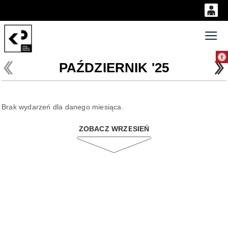
0
'
0,00
Gł
Otwórz 
PLN
PAŹDZIERNIK '25
14
52
Brak wydarzeń dla danego miesiąca.
ZOBACZ WRZESIEŃ