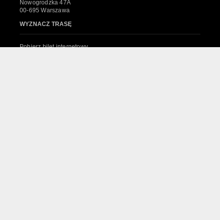
Nowogrodzka 47A
00-695 Warszawa
WYZNACZ TRASĘ
Pobierz bilet internetowy
Komunikaty, zmiany
Newsletter
Kontakt
Regulamin zakupów internetowych
Polityka cookies
System sprzedaży Biletów
© 2024 Wszelkie prawa zastrzeżone