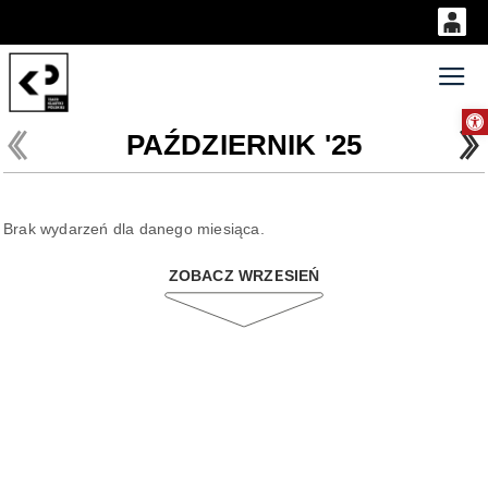
0
'
0,00
Gł
Otwórz 
PLN
PAŹDZIERNIK '25
14
53
Brak wydarzeń dla danego miesiąca.
ZOBACZ WRZESIEŃ