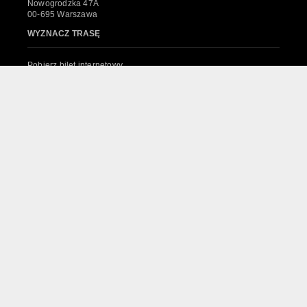
Nowogrodzka 47A
00-695 Warszawa
WYZNACZ TRASĘ
Pobierz bilet internetowy
Komunikaty, zmiany
Newsletter
Kontakt
Regulamin zakupów internetowych
Polityka cookies
System sprzedaży Biletów
© 2024 Wszelkie prawa zastrzeżone