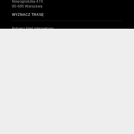
Nowogrodzka 47A
00-695 Warszawa
WYZNACZ TRASĘ
Pobierz bilet internetowy
Komunikaty, zmiany
Newsletter
Kontakt
Regulamin zakupów internetowych
Polityka cookies
System sprzedaży Biletów
© 2024 Wszelkie prawa zastrzeżone