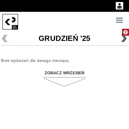
0
'
0,00
Gł
Otwórz 
PLN
GRUDZIEŃ '25
14
52
Brak wydarzeń dla danego miesiąca.
ZOBACZ WRZESIEŃ