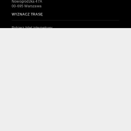
Nowogrodzka 47A
00-695 Warszawa
WYZNACZ TRASĘ
Pobierz bilet internetowy
Komunikaty, zmiany
Newsletter
Kontakt
Regulamin zakupów internetowych
Polityka cookies
System sprzedaży Biletów
© 2024 Wszelkie prawa zastrzeżone