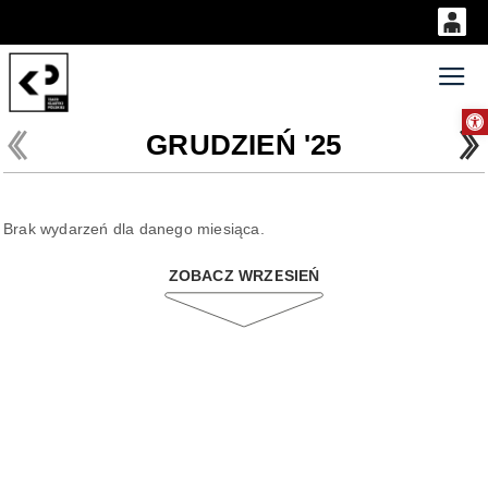
0
'
0,00
Gł
Otwórz 
PLN
GRUDZIEŃ '25
14
52
Brak wydarzeń dla danego miesiąca.
ZOBACZ WRZESIEŃ