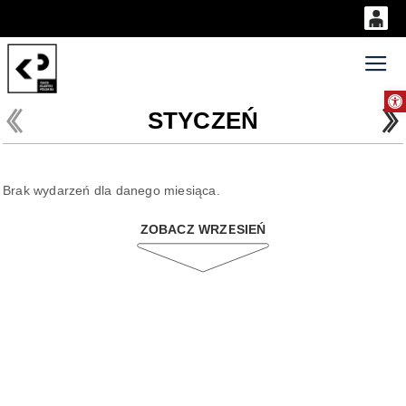
0
'
0,00
Gł
Otwórz 
PLN
STYCZEŃ
14
52
Brak wydarzeń dla danego miesiąca.
ZOBACZ WRZESIEŃ