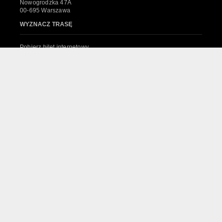
Nowogrodzka 47A
00-695 Warszawa
WYZNACZ TRASĘ
Pobierz bilet internetowy
Komunikaty, zmiany
Newsletter
Kontakt
Regulamin zakupów internetowych
Polityka cookies
System sprzedaży Biletów
© 2024 Wszelkie prawa zastrzeżone