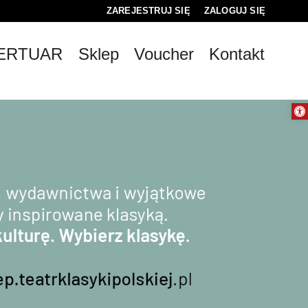
ZAREJESTRUJ SIĘ
ZALOGUJ SIĘ
0
ERTUAR
Sklep
Voucher
Kontakt
0,00
PLN
Otwórz 
14