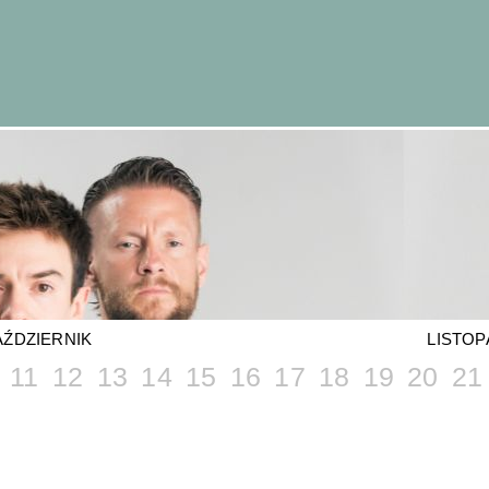
AŹDZIERNIK
LISTOP
11
12
13
14
15
16
17
18
19
20
21