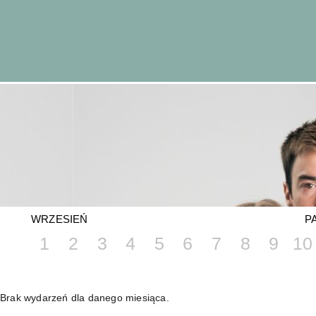
WRZESIEŃ
P
1
2
3
4
5
6
7
8
9
10
Brak wydarzeń dla danego miesiąca.