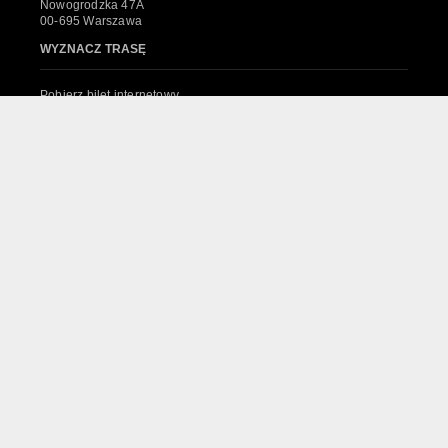
Nowogrodzka 47A
00-695 Warszawa
WYZNACZ TRASĘ
Pobierz bilet internetowy
Komunikaty, zmiany
Newsletter
Kontakt
Regulamin zakupów internetowych
Polityka cookies
System sprzedaży Biletów
© 2024 Wszelkie prawa zastrzeżone