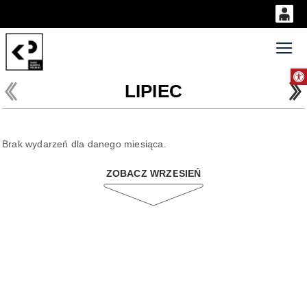
0
'
0,00
Gł
Otwórz 
PLN
LIPIEC
14
52
Brak wydarzeń dla danego miesiąca.
ZOBACZ WRZESIEŃ