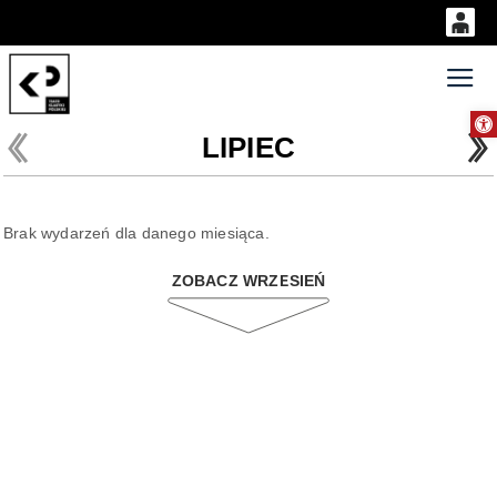
0
'
0,00
Gł
Otwórz 
PLN
LIPIEC
14
53
Brak wydarzeń dla danego miesiąca.
ZOBACZ WRZESIEŃ