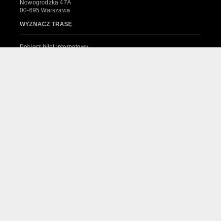
Nowogrodzka 47A
00-695 Warszawa
WYZNACZ TRASĘ
Pobierz bilet internetowy
Komunikaty, zmiany
Newsletter
Kontakt
Regulamin zakupów internetowych
Polityka cookies
System sprzedaży Biletów
© 2024 Wszelkie prawa zastrzeżone