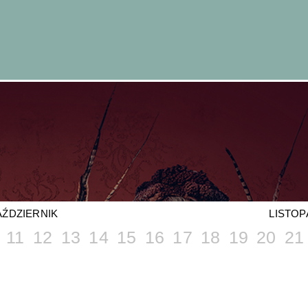
AŹDZIERNIK
LISTOP
11
12
13
14
15
16
17
18
19
20
21