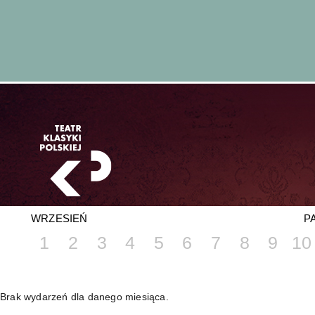
WRZESIEŃ
P
1
2
3
4
5
6
7
8
9
10
Brak wydarzeń dla danego miesiąca.