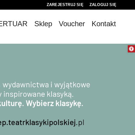
ZAREJESTRUJ SIĘ
ZALOGUJ SIĘ
0
ERTUAR
Sklep
Voucher
Kontakt
0,00
PLN
Otwórz 
14