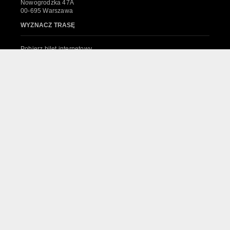
Nowogrodzka 47A
00-695 Warszawa
WYZNACZ TRASĘ
Pobierz bilet internetowy
Komunikaty, zmiany
Newsletter
Kontakt
Regulamin zakupów internetowych
Polityka cookies
System sprzedaży Biletów
© 2024 Wszelkie prawa zastrzeżone