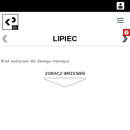
0
'
0,00
Gł
Otwórz 
PLN
LIPIEC
14
53
Brak wydarzeń dla danego miesiąca.
ZOBACZ WRZESIEŃ