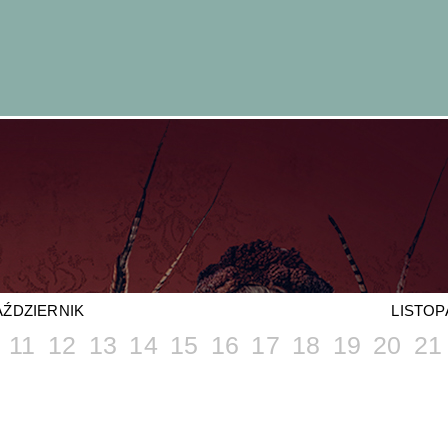
AŹDZIERNIK
LISTOP
11
12
13
14
15
16
17
18
19
20
21