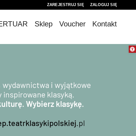
ZAREJESTRUJ SIĘ
ZALOGUJ SIĘ
0
ERTUAR
Sklep
Voucher
Kontakt
0,00
PLN
Otwórz 
14