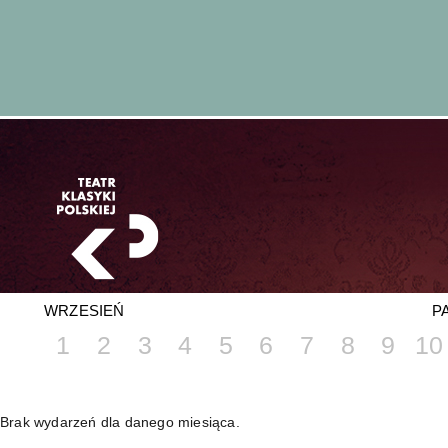
WRZESIEŃ
P
1
2
3
4
5
6
7
8
9
10
Brak wydarzeń dla danego miesiąca.